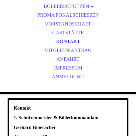
BÖLLERSCHÜTZEN
VEREINSMEISTER
OKTOBERFEST & BÖLLERSCHIESSEN
PROMA POKALSCHIESSEN
BILDER HUBERTUSMESSE
VORSTANDSCHAFT
VIDEO NEUJAHRSBÖLLERN
GASTSTÄTTE
BILDER BÖLLER
KONTAKT
MITGLIEDSANTRAG
ANFAHRT
IMPRESSUM
ANMELDUNG
Kontakt
1. Schützenmeister & Böllerkommandant
Gerhard Biberacher