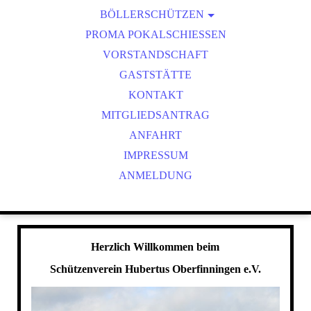
BÖLLERSCHÜTZEN
VEREINSMEISTER
OKTOBERFEST & BÖLLERSCHIESSEN
PROMA POKALSCHIESSEN
BILDER HUBERTUSMESSE
VORSTANDSCHAFT
VIDEO NEUJAHRSBÖLLERN
GASTSTÄTTE
BILDER BÖLLER
KONTAKT
MITGLIEDSANTRAG
ANFAHRT
IMPRESSUM
ANMELDUNG
Herzlich Willkommen beim
Schützenverein Hubertus Oberfinningen e.V.