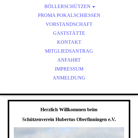
BÖLLERSCHÜTZEN
VEREINSMEISTER
OKTOBERFEST & BÖLLERSCHIESSEN
PROMA POKALSCHIESSEN
BILDER HUBERTUSMESSE
VORSTANDSCHAFT
VIDEO NEUJAHRSBÖLLERN
GASTSTÄTTE
BILDER BÖLLER
KONTAKT
MITGLIEDSANTRAG
ANFAHRT
IMPRESSUM
ANMELDUNG
Herzlich Willkommen beim
Schützenverein Hubertus Oberfinningen e.V.