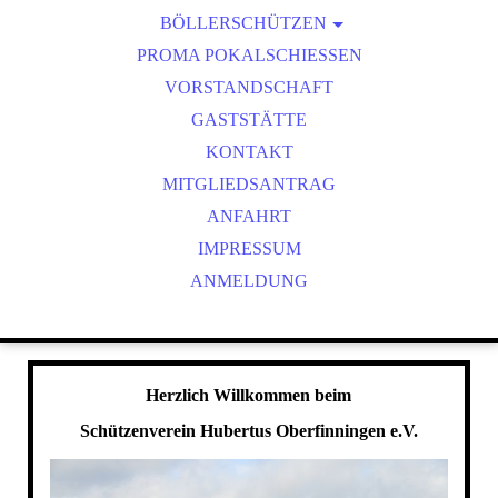
BÖLLERSCHÜTZEN
VEREINSMEISTER
OKTOBERFEST & BÖLLERSCHIESSEN
PROMA POKALSCHIESSEN
BILDER HUBERTUSMESSE
VORSTANDSCHAFT
VIDEO NEUJAHRSBÖLLERN
GASTSTÄTTE
BILDER BÖLLER
KONTAKT
MITGLIEDSANTRAG
ANFAHRT
IMPRESSUM
ANMELDUNG
Herzlich Willkommen beim
Schützenverein Hubertus Oberfinningen e.V.