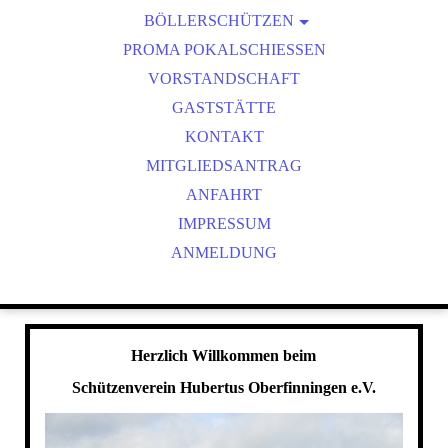
BÖLLERSCHÜTZEN
VEREINSMEISTER
OKTOBERFEST & BÖLLERSCHIESSEN
PROMA POKALSCHIESSEN
BILDER HUBERTUSMESSE
VORSTANDSCHAFT
VIDEO NEUJAHRSBÖLLERN
GASTSTÄTTE
BILDER BÖLLER
KONTAKT
MITGLIEDSANTRAG
ANFAHRT
IMPRESSUM
ANMELDUNG
Herzlich Willkommen beim
Schützenverein Hubertus Oberfinningen e.V.