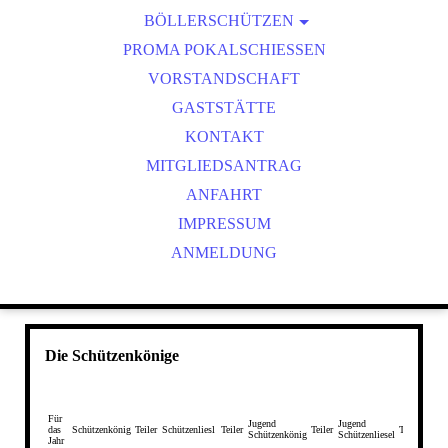
BÖLLERSCHÜTZEN
VEREINSMEISTER
OKTOBERFEST & BÖLLERSCHIESSEN
PROMA POKALSCHIESSEN
BILDER HUBERTUSMESSE
VORSTANDSCHAFT
VIDEO NEUJAHRSBÖLLERN
GASTSTÄTTE
BILDER BÖLLER
KONTAKT
MITGLIEDSANTRAG
ANFAHRT
IMPRESSUM
ANMELDUNG
Die Schützenkönige