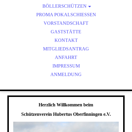
BÖLLERSCHÜTZEN
VEREINSMEISTER
OKTOBERFEST & BÖLLERSCHIESSEN
PROMA POKALSCHIESSEN
BILDER HUBERTUSMESSE
VORSTANDSCHAFT
VIDEO NEUJAHRSBÖLLERN
GASTSTÄTTE
BILDER BÖLLER
KONTAKT
MITGLIEDSANTRAG
ANFAHRT
IMPRESSUM
ANMELDUNG
Herzlich Willkommen beim
Schützenverein Hubertus Oberfinningen e.V.