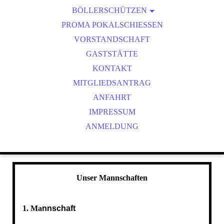
BÖLLERSCHÜTZEN
VEREINSMEISTER
OKTOBERFEST & BÖLLERSCHIESSEN
PROMA POKALSCHIESSEN
BILDER HUBERTUSMESSE
VORSTANDSCHAFT
VIDEO NEUJAHRSBÖLLERN
GASTSTÄTTE
BILDER BÖLLER
KONTAKT
MITGLIEDSANTRAG
ANFAHRT
IMPRESSUM
ANMELDUNG
Unser Mannschaften
1. Ma
nnschaft