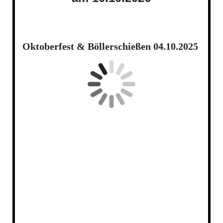
Oktoberfest & Böllerschießen 04.10.2025
20251004_222033 - Kopie
20251004_213034
20251004_221325