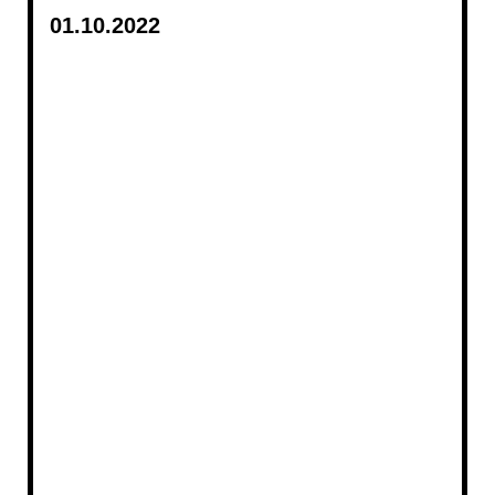
01.10.2022
20221002_4455
20221001_223421
20221001_4447
20221001_202217
20221001_4426
20221001_4441
20221001_4422
20221001_4419