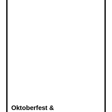
1810 Oktoberfest Böllerschießen Finningen
(2).Movie_Schnappschuss
20181006_215239
20181006_215253
20181006_215633
Neuer Film (2) (3).Movie_Schnappschuss
20181006_222644
Oktoberfest &