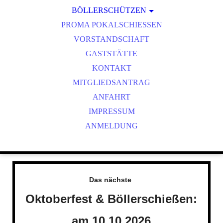
BÖLLERSCHÜTZEN
VEREINSMEISTER
OKTOBERFEST & BÖLLERSCHIESSEN
PROMA POKALSCHIESSEN
BILDER HUBERTUSMESSE
VORSTANDSCHAFT
VIDEO NEUJAHRSBÖLLERN
GASTSTÄTTE
BILDER BÖLLER
KONTAKT
MITGLIEDSANTRAG
ANFAHRT
IMPRESSUM
ANMELDUNG
Das nächste
Oktoberfest & Böllerschießen:
am 10.10.2026