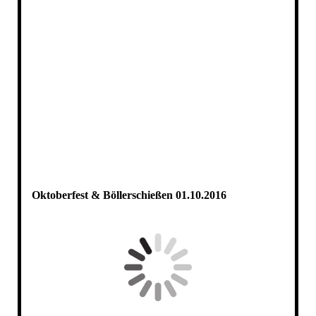
20171007_203950
20171007_210158
20171007_212329
20171007_222251
Oktoberfest & Böllerschießen 01.10.2016