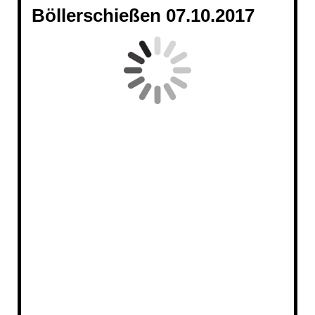
Böllerschießen 07.10.2017
20171007_0519_1
20171007_183654 - Kopie_1
20171007_0522_1_1
20171007_140643
20171007_210251_2