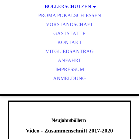
BÖLLERSCHÜTZEN
VEREINSMEISTER
OKTOBERFEST & BÖLLERSCHIESSEN
PROMA POKALSCHIESSEN
BILDER HUBERTUSMESSE
VORSTANDSCHAFT
VIDEO NEUJAHRSBÖLLERN
GASTSTÄTTE
BILDER BÖLLER
KONTAKT
MITGLIEDSANTRAG
ANFAHRT
IMPRESSUM
ANMELDUNG
Neujahrsböllern
Video - Zusammenschnitt 2017-2020