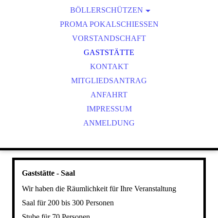
BÖLLERSCHÜTZEN
VEREINSMEISTER
OKTOBERFEST & BÖLLERSCHIESSEN
PROMA POKALSCHIESSEN
BILDER HUBERTUSMESSE
VORSTANDSCHAFT
VIDEO NEUJAHRSBÖLLERN
GASTSTÄTTE
BILDER BÖLLER
KONTAKT
MITGLIEDSANTRAG
ANFAHRT
IMPRESSUM
ANMELDUNG
Gaststätte - Saal
Wir haben die Räumlichkeit für Ihre Veranstaltung
Saal für 200 bis 300 Personen
Stube für 70 Personen