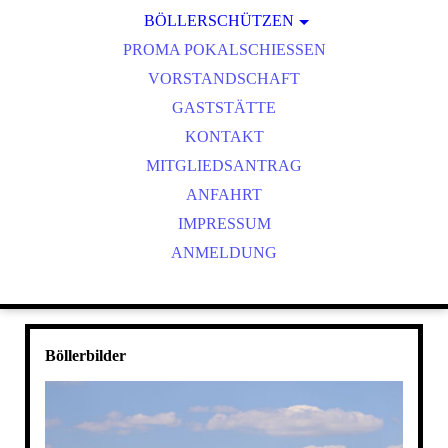
BÖLLERSCHÜTZEN
VEREINSMEISTER
OKTOBERFEST & BÖLLERSCHIESSEN
PROMA POKALSCHIESSEN
BILDER HUBERTUSMESSE
VORSTANDSCHAFT
VIDEO NEUJAHRSBÖLLERN
GASTSTÄTTE
BILDER BÖLLER
KONTAKT
MITGLIEDSANTRAG
ANFAHRT
IMPRESSUM
ANMELDUNG
Böllerbilder