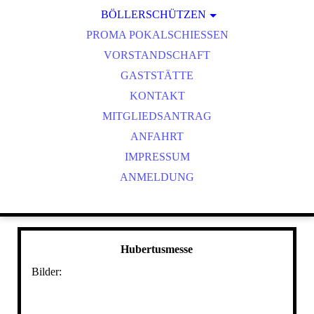
BÖLLERSCHÜTZEN
VEREINSMEISTER
OKTOBERFEST & BÖLLERSCHIESSEN
PROMA POKALSCHIESSEN
BILDER HUBERTUSMESSE
VORSTANDSCHAFT
VIDEO NEUJAHRSBÖLLERN
GASTSTÄTTE
BILDER BÖLLER
KONTAKT
MITGLIEDSANTRAG
ANFAHRT
IMPRESSUM
ANMELDUNG
Hubertusmesse
Bilder: