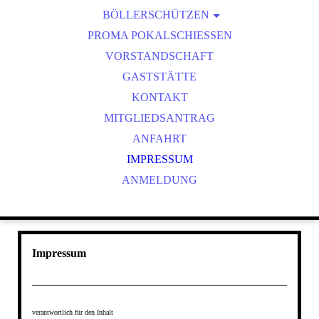
BÖLLERSCHÜTZEN
VEREINSMEISTER
OKTOBERFEST & BÖLLERSCHIESSEN
PROMA POKALSCHIESSEN
BILDER HUBERTUSMESSE
VORSTANDSCHAFT
VIDEO NEUJAHRSBÖLLERN
GASTSTÄTTE
BILDER BÖLLER
KONTAKT
MITGLIEDSANTRAG
ANFAHRT
IMPRESSUM
ANMELDUNG
Impressum
verantwortlich für den Inhalt