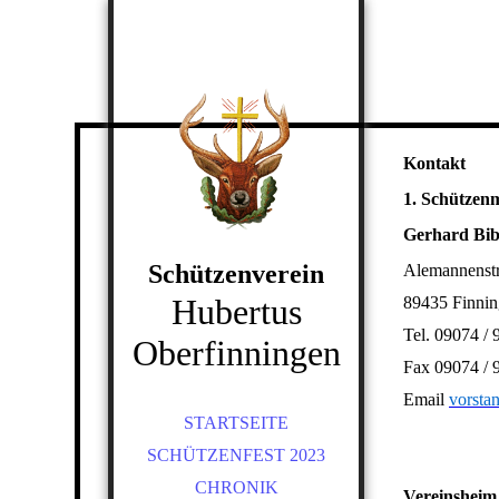
Kontakt
1. Schützen
Gerhard Bib
Schützenverein
Alemannenstr
Hubertus
89435 Finni
Tel. 09074 / 
Oberfinningen
Fax 09074 / 
Email
vorsta
STARTSEITE
SCHÜTZENFEST 2023
CHRONIK
Vereinsheim