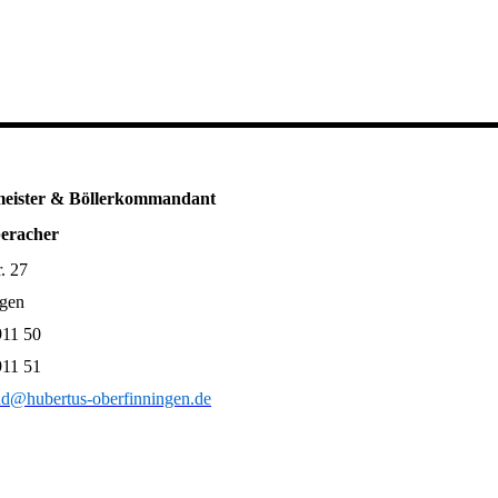
meister & Böllerkommandant
eracher
. 27
ngen
911 50
911 51
nd@hubertus-oberfinningen.de