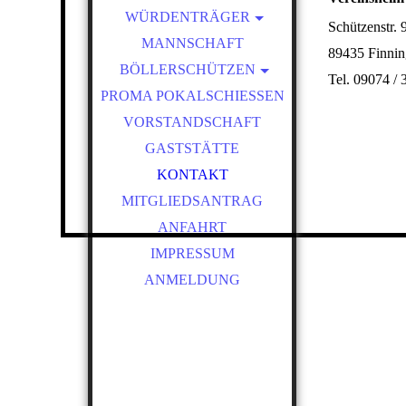
WÜRDENTRÄGER
Schützenstr. 
SCHÜTZENKÖNIGE
MANNSCHAFT
89435 Finni
BÖLLERSCHÜTZEN
VEREINSMEISTER
Tel. 09074 / 
PROMA POKALSCHIESSEN
OKTOBERFEST &
BÖLLERSCHIESSEN
VORSTANDSCHAFT
BILDER HUBERTUSMESSE
GASTSTÄTTE
VIDEO
KONTAKT
NEUJAHRSBÖLLERN
MITGLIEDSANTRAG
BILDER BÖLLER
ANFAHRT
IMPRESSUM
ANMELDUNG