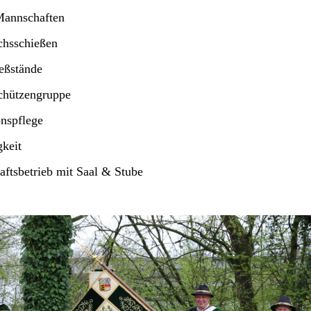
nnschaften
chsschießen
eßstände
chützengruppe
onspflege
gkeit
aftsbetrieb mit Saal & Stube