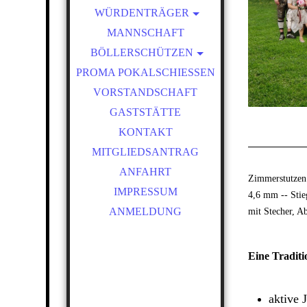
WÜRDENTRÄGER
SCHÜTZENKÖNIGE
MANNSCHAFT
BÖLLERSCHÜTZEN
VEREINSMEISTER
PROMA POKALSCHIESSEN
OKTOBERFEST &
BÖLLERSCHIESSEN
VORSTANDSCHAFT
BILDER HUBERTUSMESSE
GASTSTÄTTE
VIDEO
KONTAKT
NEUJAHRSBÖLLERN
MITGLIEDSANTRAG
BILDER BÖLLER
ANFAHRT
Zimmerstutzen 
IMPRESSUM
4,6 mm -- Stie
mit Stecher, A
ANMELDUNG
Eine Traditi
aktive 