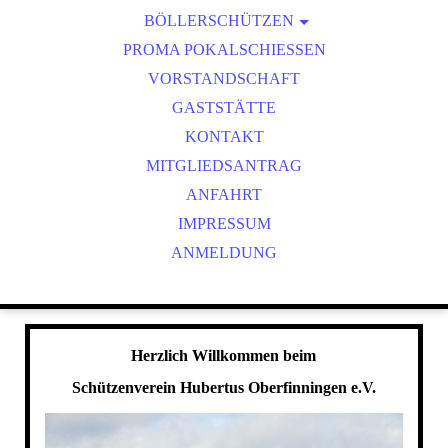
BÖLLERSCHÜTZEN
VEREINSMEISTER
OKTOBERFEST & BÖLLERSCHIESSEN
PROMA POKALSCHIESSEN
BILDER HUBERTUSMESSE
VORSTANDSCHAFT
VIDEO NEUJAHRSBÖLLERN
GASTSTÄTTE
BILDER BÖLLER
KONTAKT
MITGLIEDSANTRAG
ANFAHRT
IMPRESSUM
ANMELDUNG
Herzlich Willkommen beim
Schützenverein Hubertus Oberfinningen e.V.