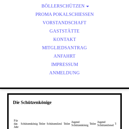
BÖLLERSCHÜTZEN
VEREINSMEISTER
OKTOBERFEST & BÖLLERSCHIESSEN
PROMA POKALSCHIESSEN
BILDER HUBERTUSMESSE
VORSTANDSCHAFT
VIDEO NEUJAHRSBÖLLERN
GASTSTÄTTE
BILDER BÖLLER
KONTAKT
MITGLIEDSANTRAG
ANFAHRT
IMPRESSUM
ANMELDUNG
Die Schützenkönige