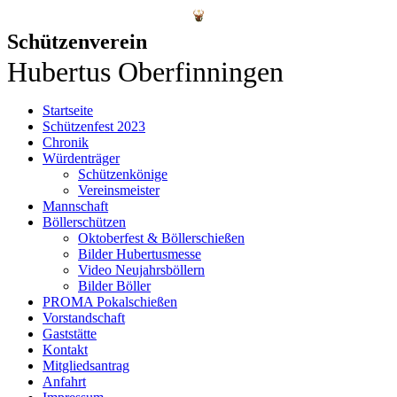
Schützenverein
Hubertus Oberfinningen
Startseite
Schützenfest 2023
Chronik
Würdenträger
Schützenkönige
Vereinsmeister
Mannschaft
Böllerschützen
Oktoberfest & Böllerschießen
Bilder Hubertusmesse
Video Neujahrsböllern
Bilder Böller
PROMA Pokalschießen
Vorstandschaft
Gaststätte
Kontakt
Mitgliedsantrag
Anfahrt